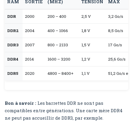
RAM
SORTIE
(MHZ)
TENSION
MAX
DDR
2000
200 – 400
2,5 V
3,2 Go/s
DDR2
2004
400 – 1066
1,8 V
8,5 Go/s
DDR3
2007
800 – 2133
1,5 V
17 Go/s
DDR4
2014
1600 – 3200
1,2 V
25,6 Go/s
DDR5
2020
4800 – 8400+
1,1 V
51,2 Go/s et 
Bon à savoir :
Les barrettes DDR ne sont pas
compatibles entre générations. Une carte mère DDR4
ne peut pas accueillir de DDR3, par exemple.