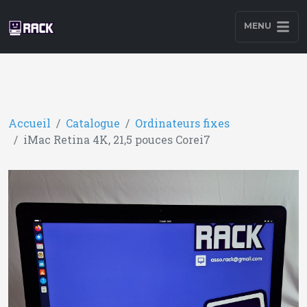
MENU
Accueil
Catalogue
Ordinateurs fixes
iMac Retina 4K, 21,5 pouces Corei7