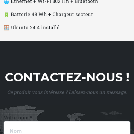
🌐 Ethernet + Wi-Fi 802.11n + Bluetooth
🔋 Batterie 48 Wh + Chargeur secteur
🪟 Ubuntu 24.4 installé
CONTACTEZ-NOUS !
Ce produit vous intéresse ? Laissez-nous un message.
Votre nom *