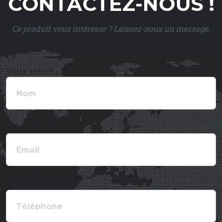
CONTACTEZ-NOUS !
Ce produit vous intéresse ? Laissez-nous un message.
Votre nom *
Votre email
Votre téléphone *